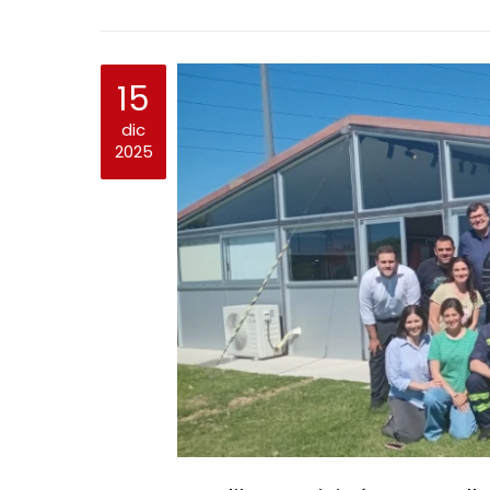
15
dic
2025