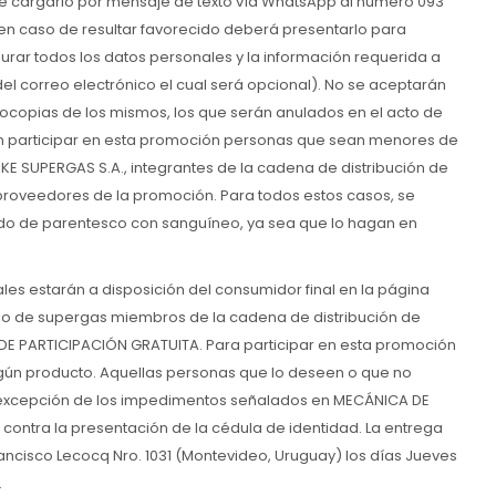
e cargarlo por mensaje de texto vía WhatsApp al número 093
, en caso de resultar favorecido deberá presentarlo para
urar todos los datos personales y la información requerida a
del correo electrónico el cual será opcional). No se aceptarán
tocopias de los mismos, los que serán anulados en el acto de
án participar en esta promoción personas que sean menores de
E SUPERGAS S.A., integrantes de la cadena de distribución de
proveedores de la promoción. Para todos estos casos, se
rado de parentesco con sanguíneo, ya sea que lo hagan en
ales estarán a disposición del consumidor final en la página
o de supergas miembros de la cadena de distribución de
 PARTICIPACIÓN GRATUITA. Para participar en esta promoción
gún producto. Aquellas personas que lo deseen o que no
a excepción de los impedimentos señalados en MECÁNICA DE
contra la presentación de la cédula de identidad. La entrega
ncisco Lecocq Nro. 1031 (Montevideo, Uruguay) los días Jueves
.