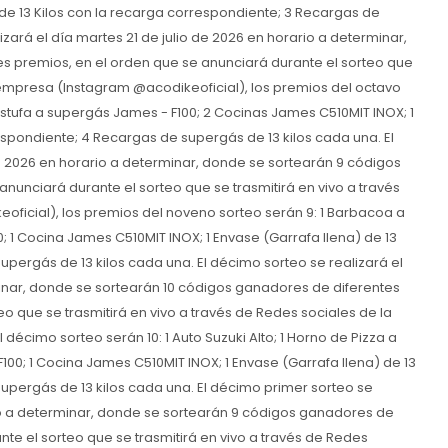
de 13 Kilos con la recarga correspondiente; 3 Recargas de
izará el día martes 21 de julio de 2026 en horario a determinar,
s premios, en el orden que se anunciará durante el sorteo que
a empresa (Instagram @acodikeoficial), los premios del octavo
 Estufa a supergás James - F100; 2 Cocinas James C510MIT INOX; 1
espondiente; 4 Recargas de supergás de 13 kilos cada una. El
de 2026 en horario a determinar, donde se sortearán 9 códigos
nunciará durante el sorteo que se trasmitirá en vivo a través
ficial), los premios del noveno sorteo serán 9: 1 Barbacoa a
0; 1 Cocina James C510MIT INOX; 1 Envase (Garrafa llena) de 13
upergás de 13 kilos cada una. El décimo sorteo se realizará el
inar, donde se sortearán 10 códigos ganadores de diferentes
o que se trasmitirá en vivo a través de Redes sociales de la
écimo sorteo serán 10: 1 Auto Suzuki Alto; 1 Horno de Pizza a
100; 1 Cocina James C510MIT INOX; 1 Envase (Garrafa llena) de 13
upergás de 13 kilos cada una. El décimo primer sorteo se
rio a determinar, donde se sortearán 9 códigos ganadores de
te el sorteo que se trasmitirá en vivo a través de Redes