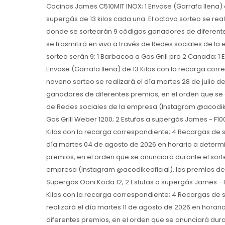
Cocinas James C510MIT INOX; 1 Envase (Garrafa llena) 
supergás de 13 kilos cada una. El octavo sorteo se real
donde se sortearán 9 códigos ganadores de diferente
se trasmitirá en vivo a través de Redes sociales de l
sorteo serán 9: 1 Barbacoa a Gas Grill pro 2 Canada; 1
Envase (Garrafa llena) de 13 Kilos con la recarga corr
noveno sorteo se realizará el día martes 28 de julio 
ganadores de diferentes premios, en el orden que se a
de Redes sociales de la empresa (Instagram @acodikeo
Gas Grill Weber 1200; 2 Estufas a supergás James - F10
Kilos con la recarga correspondiente; 4 Recargas de s
día martes 04 de agosto de 2026 en horario a determ
premios, en el orden que se anunciará durante el sorte
empresa (Instagram @acodikeoficial), los premios del d
Supergás Ooni Koda 12; 2 Estufas a supergás James - F
Kilos con la recarga correspondiente; 4 Recargas de s
realizará el día martes 11 de agosto de 2026 en hora
diferentes premios, en el orden que se anunciará duran