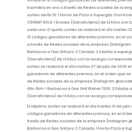
sortearán 10 códigos ganadores de diferentes premios
trasmitirá en vivo a través de Redes sociales de la e
sorteo serán 10: 1 Horno de Pizza a Supergás Ooni Kod
C510MIT INOX; 1 Envase (Garrafa llena) de 13 Kilos con
cada una. El quinto sorteo se realizará el día martes 
10 códigos ganadores de diferentes premios, en el ord
a través de Redes sociales de la empresa (Instagram @
Barbacoa a Gas Grill pro 2 Canada; 2 Estufas a superg
(Garrafa llena) de 13 Kilos con la recarga correspondi
sorteo se realizará el día martes 07 de julio de 2026 
ganadores de diferentes premios, en el orden que se a
de Redes sociales de la empresa (Instagram @acodikeof
Alto 0km; 1 Barbacoa a Gas Grill Weber 1200; 3 Estufas
(Garrafa llena) de 13 Kilos con la recarga correspond
El séptimo sorteo se realizará el día martes 14 de juli
códigos ganadores de diferentes premios, en el orden 
través de Redes sociales de la empresa (Instagram @ac
Barbacoa a Gas Grill pro 2 Canada; 1 Horno Pizza a Su