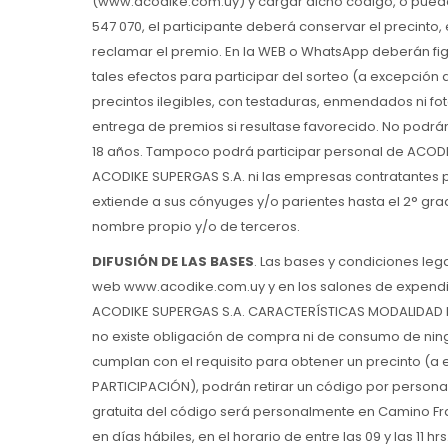
(www.acodike.com.uy) y cargar dicho código, o pued
547 070, el participante deberá conservar el precinto
reclamar el premio. En la WEB o WhatsApp deberán fig
tales efectos para participar del sorteo (a excepción 
precintos ilegibles, con testaduras, enmendados ni fo
entrega de premios si resultase favorecido. No podr
18 años. Tampoco podrá participar personal de ACODIK
ACODIKE SUPERGAS S.A. ni las empresas contratantes 
extiende a sus cónyuges y/o parientes hasta el 2° g
nombre propio y/o de terceros.
DIFUSIÓN DE LAS BASES
. Las bases y condiciones leg
web www.acodike.com.uy y en los salones de expendi
ACODIKE SUPERGAS S.A. CARACTERÍSTICAS MODALIDAD DE
no existe obligación de compra ni de consumo de nin
cumplan con el requisito para obtener un precinto (
PARTICIPACIÓN), podrán retirar un código por persona 
gratuita del código será personalmente en Camino Fra
en días hábiles, en el horario de entre las 09 y las 11 hrs