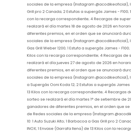
sociales de la empresa (Instagram @acodikeoficial), 
Grill pro 2 Canada; 2 Estufas a supergás James - F100; 
con la recarga correspondiente; 4 Recargas de superg
realizará el día martes 18 de agosto de 2026 en hora
diferentes premios, en el orden que se anunciará duran
sociales de la empresa (Instagram @acodikeoficial), 
Gas Grill Weber 1200; 1 Estufa a supergás James - F100
Kilos con la recarga correspondiente; 4 Recargas de s
realizará el día jueves 27 de agosto de 2026 en hora
diferentes premios, en el orden que se anunciará duran
sociales de la empresa (Instagram @acodikeoficial), l
a Supergás Ooni Koda 12; 2 Estufas a supergás James -
13 Kilos con la recarga correspondiente; 4 Recargas d
sorteo se realizará el día martes 1° de setiembre de 
ganadores de diferentes premios, en el orden que se a
de Redes sociales de la empresa (Instagram @acodikeo
10: 1 Auto Suzuki Alto; 1 Barbacoa a Gas Grill pro 2 Ca
INOX; 1 Envase (Garrafa llena) de 13 Kilos con la reca