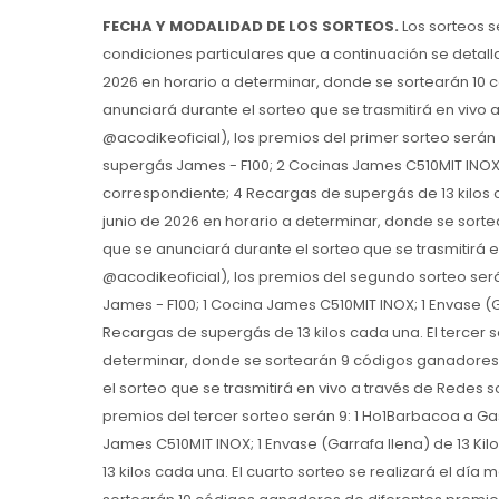
FECHA Y MODALIDAD DE LOS SORTEOS.
Los sorteos s
condiciones particulares que a continuación se detallan
2026 en horario a determinar, donde se sortearán 10 
anunciará durante el sorteo que se trasmitirá en vivo
@acodikeoficial), los premios del primer sorteo serán 
supergás James - F100; 2 Cocinas James C510MIT INOX; 
correspondiente; 4 Recargas de supergás de 13 kilos c
junio de 2026 en horario a determinar, donde se sort
que se anunciará durante el sorteo que se trasmitirá 
@acodikeoficial), los premios del segundo sorteo serán
James - F100; 1 Cocina James C510MIT INOX; 1 Envase (G
Recargas de supergás de 13 kilos cada una. El tercer so
determinar, donde se sortearán 9 códigos ganadores 
el sorteo que se trasmitirá en vivo a través de Redes 
premios del tercer sorteo serán 9: 1 Ho1Barbacoa a Gas
James C510MIT INOX; 1 Envase (Garrafa llena) de 13 K
13 kilos cada una. El cuarto sorteo se realizará el día