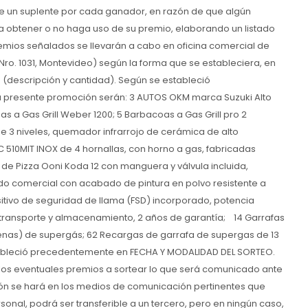
 un suplente por cada ganador, en razón de que algún
da obtener o no haga uso de su premio, elaborando un listado
remios señalados se llevarán a cabo en oficina comercial de
o. 1031, Montevideo) según la forma que se estableciera, en
 (descripción y cantidad). Según se estableció
a presente promoción serán: 3 AUTOS OKM marca Suzuki Alto
as a Gas Grill Weber 1200; 5 Barbacoas a Gas Grill pro 2
e 3 niveles, quemador infrarrojo de cerámica de alto
 510MIT INOX de 4 hornallas, con horno a gas, fabricadas
de Pizza Ooni Koda 12 con manguera y válvula incluida,
do comercial con acabado de pintura en polvo resistente a
itivo de seguridad de llama (FSD) incorporado, potencia
 transporte y almacenamiento, 2 años de garantía; 14 Garrafas
lenas) de supergás; 62 Recargas de garrafa de supergas de 13
tableció precedentemente en FECHA Y MODALIDAD DEL SORTEO.
os eventuales premios a sortear lo que será comunicado ante
ión se hará en los medios de comunicación pertinentes que
onal, podrá ser transferible a un tercero, pero en ningún caso,