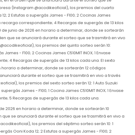
, en el orden que se anunciará durante el sorteo que se
mpresa (Instagram @acodikeoficial), los premios del cuarto
a 12; 2 Estufas a supergás James - F100; 2 Cocinas James
 la recarga correspondiente; 4 Recargas de supergás de 13 kilos
30 de junio de 2026 en horario a determinar, donde se sortearán
en que se anunciará durante el sorteo que se trasmitirá en vivo
acodikeoficial), los premios del quinto sorteo serán 10:
ás James - F100; 2 Cocinas James C510MIT INOX; 1 Envase
ente; 4 Recargas de supergás de 13 kilos cada una. El sexto
en horario a determinar, donde se sortearán 12 códigos
nunciará durante el sorteo que se trasmitirá en vivo a través
icial), los premios del sexto sorteo serán 12: 1 Auto Suzuki
 a supergás James - F100; 1 Cocina James C510MIT INOX; 1 Envase
iente; 5 Recargas de supergás de 13 kilos cada una.
o de 2026 en horario a determinar, donde se sortearán 10
que se anunciará durante el sorteo que se trasmitirá en vivo a
odikeoficial), los premios del séptimo sorteo serán 10: 1
pergás Ooni Koda 12; 2 Estufas a supergás James - F100; 2