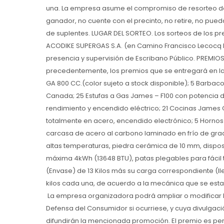
una. La empresa asume el compromiso de resorteo de
ganador, no cuente con el precinto, no retire, no pue
de suplentes. LUGAR DEL SORTEO. Los sorteos de los p
ACODIKE SUPERGAS S.A. (en Camino Francisco Lecocq Nr
presencia y supervisión de Escribano Público. PREMIOS
precedentemente, los premios que se entregará en l
GA 800 CC.(color sujeto a stock disponible); 5 Barbaco
Canada; 25 Estufas a Gas James – F100 con potencia d
rendimiento y encendido eléctrico; 21 Cocinas James C
totalmente en acero, encendido electrónico; 5 Hornos 
carcasa de acero al carbono laminado en frío de gra
altas temperaturas, piedra cerámica de 10 mm, dispos
máxima 4kWh (13648 BTU), patas plegables para fácil
(Envase) de 13 Kilos más su carga correspondiente (l
kilos cada una, de acuerdo a la mecánica que se es
La empresa organizadora podrá ampliar o modificar l
Defensa del Consumidor si ocurriese, y cuya divulgac
difundirán la mencionada promoción. El premio es pers