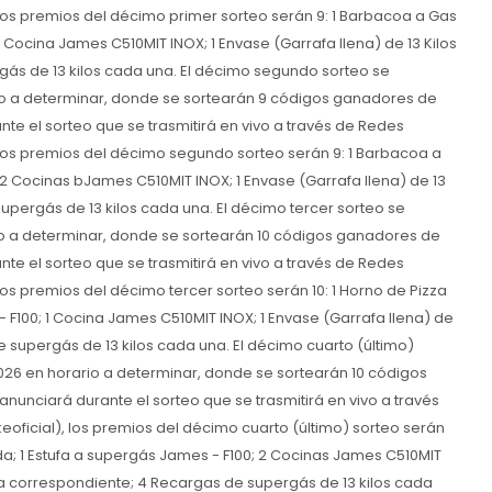
los premios del décimo primer sorteo serán 9: 1 Barbacoa a Gas
1 Cocina James C510MIT INOX; 1 Envase (Garrafa llena) de 13 Kilos
ás de 13 kilos cada una. El décimo segundo sorteo se
rio a determinar, donde se sortearán 9 códigos ganadores de
te el sorteo que se trasmitirá en vivo a través de Redes
los premios del décimo segundo sorteo serán 9: 1 Barbacoa a
; 2 Cocinas bJames C510MIT INOX; 1 Envase (Garrafa llena) de 13
upergás de 13 kilos cada una. El décimo tercer sorteo se
rio a determinar, donde se sortearán 10 códigos ganadores de
te el sorteo que se trasmitirá en vivo a través de Redes
os premios del décimo tercer sorteo serán 10: 1 Horno de Pizza
 F100; 1 Cocina James C510MIT INOX; 1 Envase (Garrafa llena) de
e supergás de 13 kilos cada una. El décimo cuarto (último)
2026 en horario a determinar, donde se sortearán 10 códigos
nunciará durante el sorteo que se trasmitirá en vivo a través
ficial), los premios del décimo cuarto (último) sorteo serán
nada; 1 Estufa a supergás James - F100; 2 Cocinas James C510MIT
rga correspondiente; 4 Recargas de supergás de 13 kilos cada