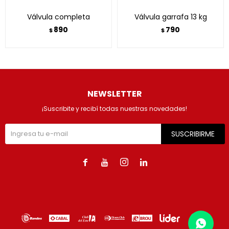
Válvula completa
Válvula garrafa 13 kg
890
790
$
$
NEWSLETTER
¡Suscribite y recibí todas nuestras novedades!
SUSCRIBIRME



