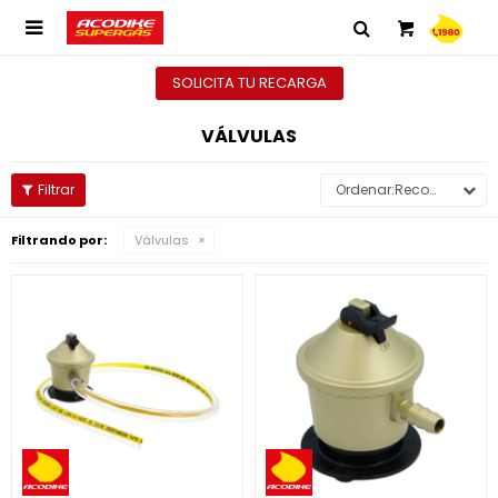

SOLICITA TU RECARGA
VÁLVULAS
Recomendados
Filtrando por:
Válvulas