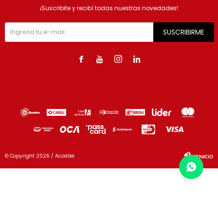
¡Suscribite y recibí todas nuestras novedades!
SUSCRIBIRME




© Copyright 2026 / Acodike