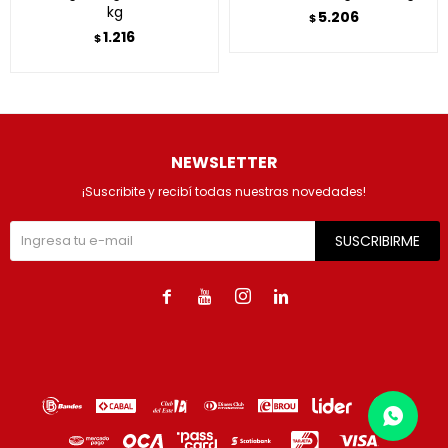
kg
5.206
$
1.216
$
NEWSLETTER
¡Suscribite y recibí todas nuestras novedades!
SUSCRIBIRME



