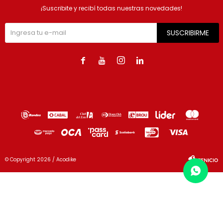
¡Suscribite y recibí todas nuestras novedades!
SUSCRIBIRME




© Copyright 2026 / Acodike